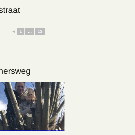
traat
◄
1
…
13
enersweg