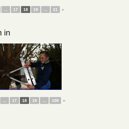
…
17
18
19
…
21
►
 in
…
17
18
19
…
108
►