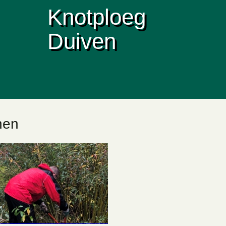
Knotploeg
Duiven
nen