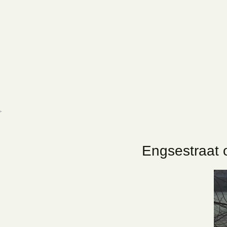
►
Engsestraat o