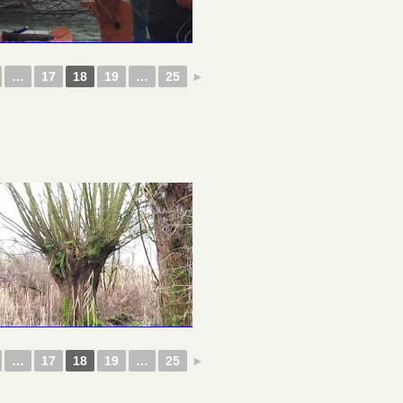
…
17
18
19
…
25
►
…
17
18
19
…
25
►