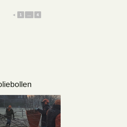
◄
1
…
4
liebollen