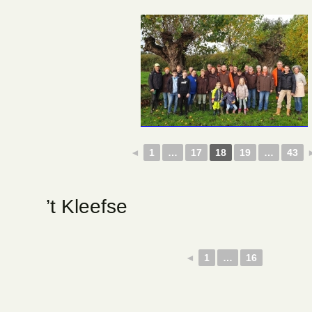
◄
1
…
17
18
19
…
43
’t Kleefse
◄
1
…
16