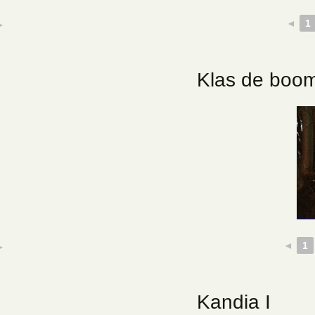
◄
1
►
Klas de boom
◄
1
►
Kandia I