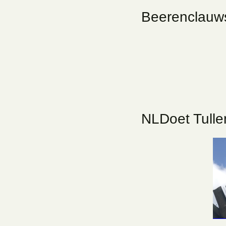
Beerenclauws
NLDoet Tull