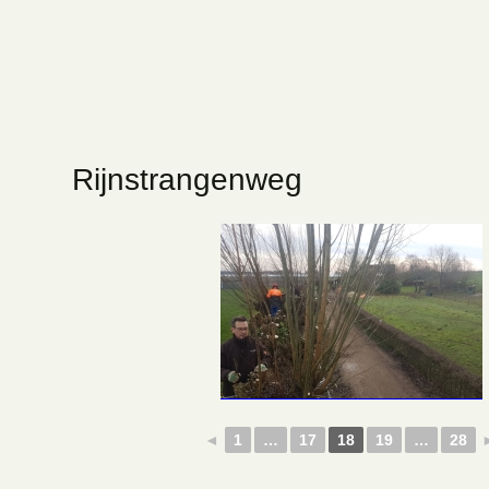
Rijnstrangenweg
◄
1
…
17
18
19
…
28