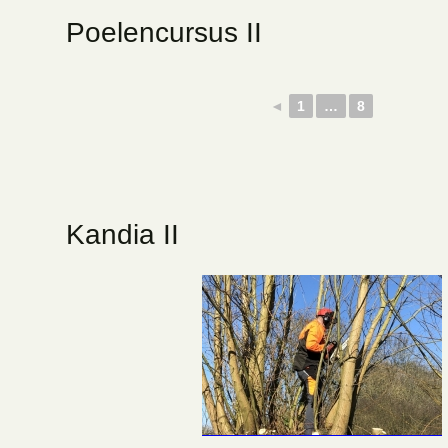
Poelencursus II
◄
1
…
8
Kandia II