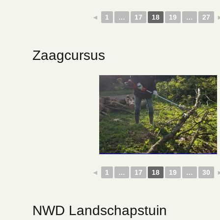
◄
1
…
17
18
19
…
27
Zaagcursus
◄
1
…
17
18
19
…
30
NWD Landschapstuin