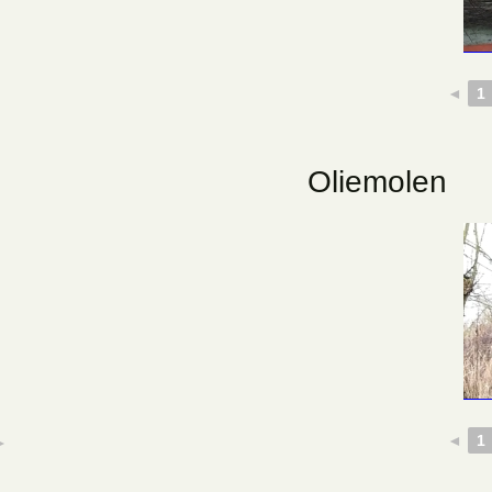
◄
1
Oliemolen
◄
1
►