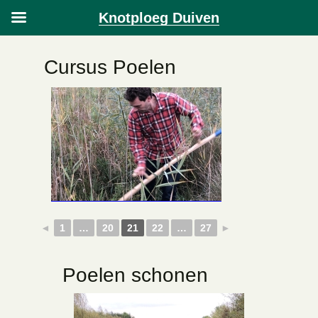
Knotploeg Duiven
Cursus Poelen
◄
1
…
20
21
22
…
27
►
Poelen schonen