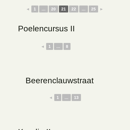
◄
1
…
20
21
22
…
25
►
Poelencursus II
◄
1
…
8
Beerenclauwstraat
◄
1
…
13