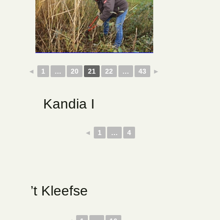
◄
1
…
20
21
22
…
43
►
Kandia I
◄
1
…
4
’t Kleefse