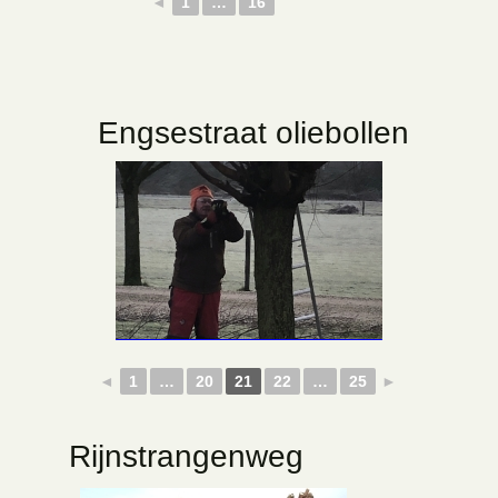
◄
1
…
16
Engsestraat oliebollen
◄
1
…
20
21
22
…
25
►
Rijnstrangenweg