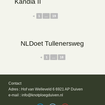
Kandia II
◄
1
…
19
NLDoet Tullenersweg
◄
1
…
18
Contact
Adres : Hof van Welleveld 6 6921 AP Duiven
e-mail : info@knotploegduiven.nl