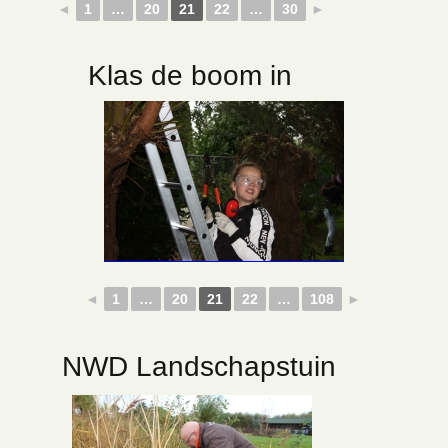
◄
1
…
20
21
22
…
30
►
Klas de boom in
◄
1
…
20
21
22
…
108
►
NWD Landschapstuin