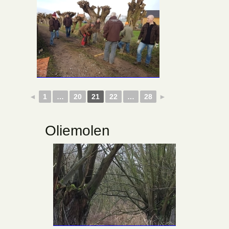
◄
1
…
20
21
22
…
28
►
Oliemolen