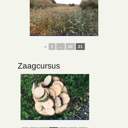
◄
1
…
20
21
Zaagcursus